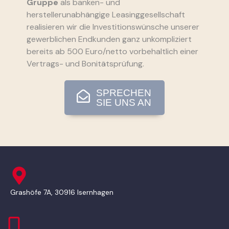
Gruppe
als banken- und
herstellerunabhängige Leasinggesellschaft
realisieren wir die Investitionswünsche unserer
gewerblichen Endkunden ganz unkompliziert
bereits ab 500 Euro/netto vorbehaltlich einer
Vertrags- und Bonitätsprüfung.
SPRECHEN
SIE UNS AN
Grashöfe 7A, 30916 Isernhagen