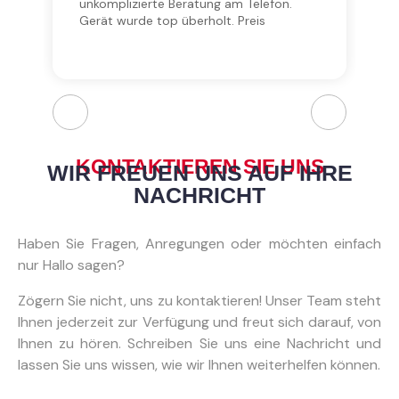
unkomplizierte Beratung am Telefon.
Gerät wurde top überholt. Preis
Leistung ist super fair. Schnelle
Lieferung! Also absolut nichts
auszusetzen!
KONTAKTIEREN SIE UNS
WIR FREUEN UNS AUF IHRE
NACHRICHT
Haben Sie Fragen, Anregungen oder möchten einfach
nur Hallo sagen?
Zögern Sie nicht, uns zu kontaktieren! Unser Team steht
Ihnen jederzeit zur Verfügung und freut sich darauf, von
Ihnen zu hören. Schreiben Sie uns eine Nachricht und
lassen Sie uns wissen, wie wir Ihnen weiterhelfen können.