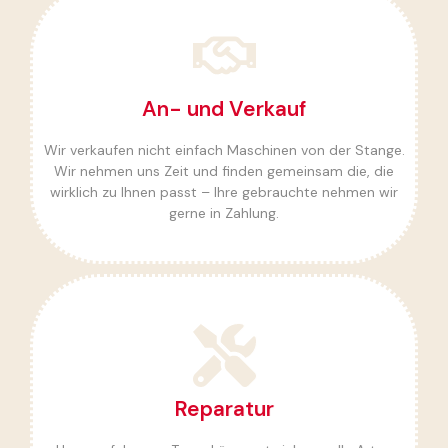
Mehr dazu
An- und Verkauf
alles aus einer Hand.
eingestellte Mühle bis zum Service danach –
Wir verkaufen nicht einfach Maschinen von der Stange.
Von der ersten Beratung über die fertig
Wir nehmen uns Zeit und finden gemeinsam die, die
Wir sind Ihr Spezialist
wirklich zu Ihnen passt – Ihre gebrauchte nehmen wir
gerne in Zahlung.
Mehr dazu
Reparatur
Schuss.
sich lohnt – und bringen Ihre Maschine wieder in
Wir finden den Fehler, sagen Ihnen ehrlich, was