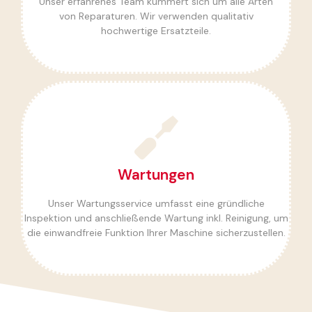
Unser erfahrenes Team kümmert sich um alle Arten
von Reparaturen. Wir verwenden qualitativ
Schnell & zuverlässig
hochwertige Ersatzteile.
Mehr dazu
Wartungen
Siebträgermaschine.
die optimale Leistung und Lebensdauer Ihrer
Regelmäßige Wartungen sind entscheidend für
Unser Wartungsservice umfasst eine gründliche
Inspektion und anschließende Wartung inkl. Reinigung, um
Lebensdauer erhöhen
die einwandfreie Funktion Ihrer Maschine sicherzustellen.